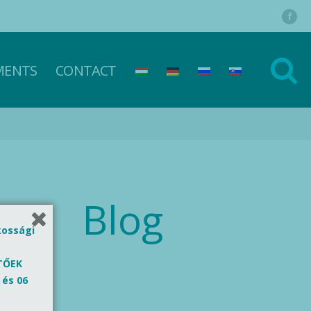
MENTS
CONTACT
Blog
kossági
ETŐEK
 és 06