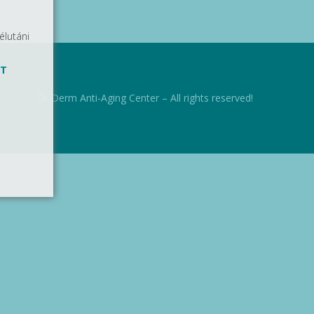
élutáni
TT
Dr Derm Anti-Aging Center – All rights reserved!