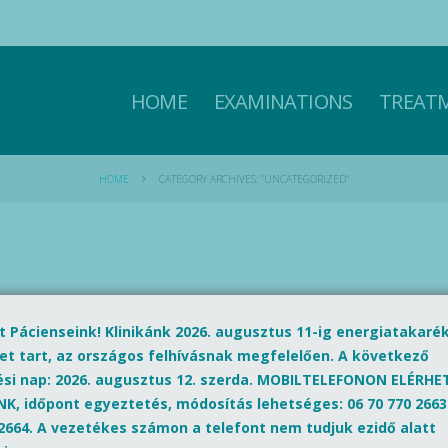
HOME
EXAMINATIONS
TREAT
HOME
CATEGORY ARCHIVES: "UNCATEGORIZED"
lt Pácienseink! Klinikánk 2026. augusztus 11-ig energiatakaré
he home page
or use the search form below.
et tart, az országos felhívásnak megfelelően. A következő
ési nap: 2026. augusztus 12. szerda. MOBILTELEFONON ELÉRH
K, időpont egyeztetés, módosítás lehetséges: 06 70 770 2663
 2664. A vezetékes számon a telefont nem tudjuk ezidő alatt