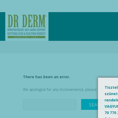
There has been an error.
Tiszte
We apologize for any inconvenience, please
return to t
szünet
rendel
VAGYUN
70 770