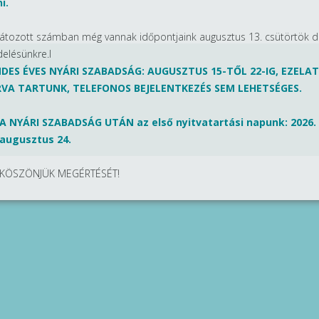
i.
látozott számban még vannak időpontjaink augusztus 13. csütörtök d
delésünkre.l
DES ÉVES NYÁRI SZABADSÁG: AUGUSZTUS 15-TŐL 22-IG, EZELA
VA TARTUNK, TELEFONOS BEJELENTKEZÉS SEM LEHETSÉGES.
A NYÁRI SZABADSÁG UTÁN az első nyitvatartási napunk: 2026.
augusztus 24.
KÖSZÖNJÜK MEGÉRTÉSÉT!