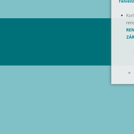
felvenn
Kor
ren
REN
ZÁR