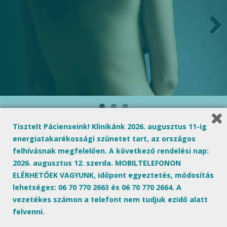
Next
Tisztelt Pácienseink! Klinikánk 2026. augusztus 11-ig
energiatakarékossági szünetet tart, az országos
« Previous post
Next Post »
felhívásnak megfelelően. A következő rendelési nap:
2026. augusztus 12. szerda. MOBILTELEFONON
Smartlipo Triplex
ELÉRHETŐEK VAGYUNK, időpont egyeztetés, módosítás
lehetséges: 06 70 770 2663 és 06 70 770 2664. A
LaserContouring
vezetékes számon a telefont nem tudjuk ezidő alatt
felvenni.