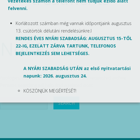
vezetékes számon a telefont nem tudjuk ezidő alatt
felvenni.
Korlátozott számban még vannak időpontjaink augusztus
13. csütörtök délutáni rendelésünkre.l
RENDES ÉVES NYÁRI SZABADSÁG: AUGUSZTUS 15-TŐL
Not Found
22-IG, EZELATT ZÁRVA TARTUNK, TELEFONOS
BEJELENTKEZÉS SEM LEHETSÉGES.
A NYÁRI SZABADSÁG UTÁN az első nyitvatartási
napunk: 2026. augusztus 24.
Apologies, but no results were found for the requested archive.
Perhaps searching will help find a related post.
KÖSZÖNJÜK MEGÉRTÉSÉT!