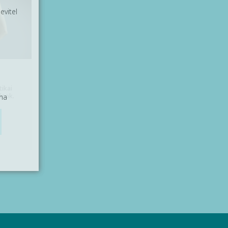
vitel
tikai
ások.
na