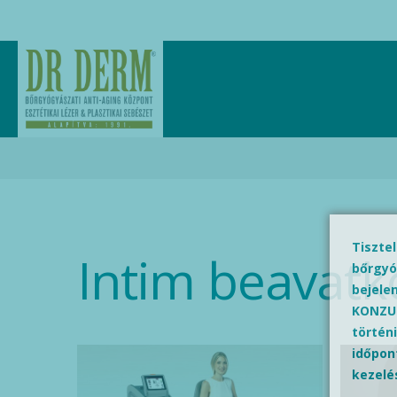
Tiszte
Intim beavatk
bőrgyó
bejele
KONZUL
történi
időpont
kezelé