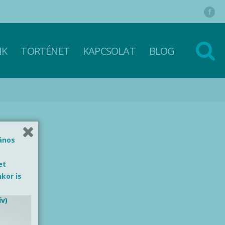
NK
TÖRTÉNET
KAPCSOLAT
BLOG
lános
et
kor is
ív)