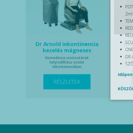
POT
2ml
TEM
RED
REL
SCU
Dr Arnold inkontinencia
Mon
OND
kezelés mágneses
DR 
Kismedence izomzatának
Egype
helyreállítása vizelet
hüvel
SZŐ
inkontinenciában
Időpont
RÉSZLETEK
KÖSZÖ