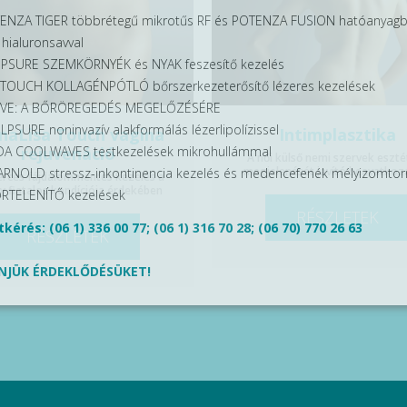
ENZA TIGER többrétegű mikrotűs RF és POTENZA FUSION hatóanyagbe
 hialuronsavval
PSURE SZEMKÖRNYÉK és NYAK feszesítő kezelés
TOUCH KOLLAGÉNPÓTLÓ bőrszerkezeterősítő lézeres kezelések
IVE: A BŐRÖREGEDÉS MEGELŐZÉSÉRE
LPSURE noninvazív alakformálás lézerlipolízissel
aLisa Touch vagina
Intimplasztika
A COOLWAVES testkezelések mikrohullámmal
rejuvenáció
A női külső nemi szervek eszté
megjelenését javító beavatkoz
ARNOLD stressz-inkontinencia kezelés és medencefenék mélyizomtor
rces fájdalommentes kezelés a
y fiatalos kondíciója érdekében
RTELENÍTŐ kezelések
RÉSZLETEK
kérés: (06 1) 336 00 77; (06 1) 316 70 28; (06 70) 770 26 63
RÉSZLETEK
NJÜK ÉRDEKLŐDÉSÜKET!