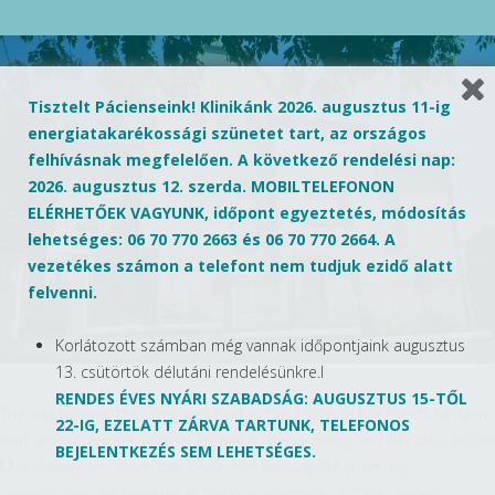
Tisztelt Pácienseink! Klinikánk 2026. augusztus 11-ig
energiatakarékossági szünetet tart, az országos
felhívásnak megfelelően. A következő rendelési nap:
2026. augusztus 12. szerda. MOBILTELEFONON
ELÉRHETŐEK VAGYUNK, időpont egyeztetés, módosítás
lehetséges: 06 70 770 2663 és 06 70 770 2664. A
vezetékes számon a telefont nem tudjuk ezidő alatt
felvenni.
Korlátozott számban még vannak időpontjaink augusztus
13. csütörtök délutáni rendelésünkre.l
RENDES ÉVES NYÁRI SZABADSÁG: AUGUSZTUS 15-TŐL
The villa hosting the clinic was built in the 1920s in the South-eastern
22-IG, EZELATT ZÁRVA TARTUNK, TELEFONOS
part of Rózsadomb, earlier known as Kálváriahegy, in Fillér utca above
BEJELENTKEZÉS SEM LEHETSÉGES.
Marczibányi tér. From the 1960s the building fell victim to
simplification endeavours in the management of state-owned