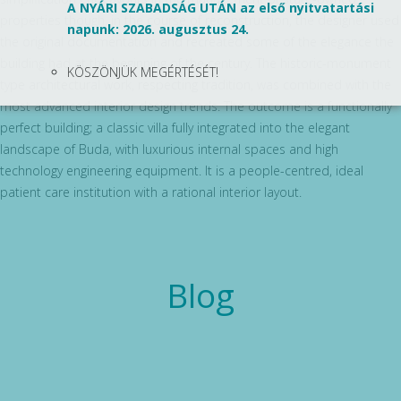
A NYÁRI SZABADSÁG UTÁN az első nyitvatartási
properties though, in the course of reconstruction, the designer used
napunk: 2026. augusztus 24.
the original documentation and recreated some of the elegance the
building had at the beginning of the century. The historic-monument
KÖSZÖNJÜK MEGÉRTÉSÉT!
type architectural work, respecting tradition, was combined with the
most advanced interior design trends. The outcome is a functionally
perfect building; a classic villa fully integrated into the elegant
landscape of Buda, with luxurious internal spaces and high
technology engineering equipment. It is a people-centred, ideal
patient care institution with a rational interior layout.
Blog